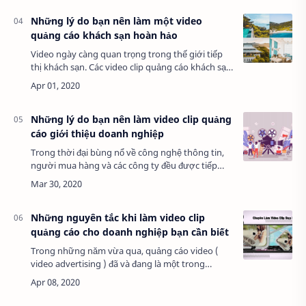
Những lý do bạn nên làm một video
quảng cáo khách sạn hoàn hảo
Video ngày càng quan trọng trong thế giới tiếp
thị khách sạn. Các video clip quảng cáo khách sạn
phù hợp có thể tạo ra sự khác biệt lớn về doanh
số và nâng cao danh tiếng khách sạn…
Những lý do bạn nên làm video clip quảng
cáo giới thiệu doanh nghiệp
Trong thời đại bùng nổ về công nghệ thông tin,
người mua hàng và các công ty đều được tiếp
xúc với nguồn thông tin dồi dào, thị trường cạnh
tranh khốc liệt không còn chỉ giới hạn b…
Những nguyên tắc khi làm video clip
quảng cáo cho doanh nghiệp bạn cần biết
Trong những năm vừa qua, quảng cáo video (
video advertising ) đã và đang là một trong
những xu hướng bùng nổ của ngành quảng cáo
số nói chung. Nhiều thống kê và nghiên cứu đã
chứn…