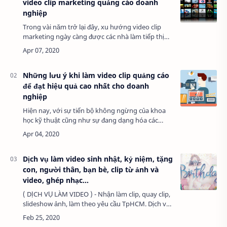
video clip marketing quảng cáo doanh
nghiệp
Trong vài năm trở lại đây, xu hướng video clip
marketing ngày càng được các nhà làm tiếp thị
chú trọng đầu tư như một hướng đi mới trong
lĩnh vực truyền thông - quảng cáo. Video ma…
Những lưu ý khi làm video clip quảng cáo
để đạt hiệu quả cao nhất cho doanh
nghiệp
Hiện nay, với sự tiến bộ không ngừng của khoa
học kỹ thuật cũng như sự đang dạng hóa các
kênh truyền thông thì nhiều doanh nghiệp đã
chọn cách làm video clip quảng cáo để mang sản
…
Dịch vụ làm video sinh nhật, kỷ niệm, tặng
con, người thân, bạn bè, clip từ ảnh và
video, ghép nhạc...
( DỊCH VỤ LÀM VIDEO ) - Nhận làm clip, quay clip,
slideshow ảnh, làm theo yêu cầu TpHCM. Dịch vụ
làm clip sinh nhật, clip tặng người yêu, quay
video cưới hỏi, liên hoan, hội nghị. …