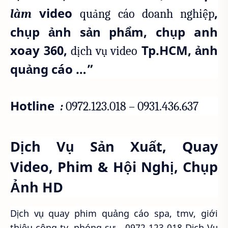
video
,
làm
quảng cáo doanh nghiệp
chụp ảnh sản phẩm, chụp anh
xoay 360,
Tp.HCM, ảnh
dịch vụ video
quảng cáo …”
Hotline
:
0972.123.018 – 0931.436.637
Dịch Vụ Sản Xuất, Quay
Video, Phim & Hội Nghị, Chụp
Ảnh HD
Dịch vụ quay phim quảng cáo spa, tmv, giới
thiệu công ty, phóng sự… 0972 123 018 Dịch Vụ