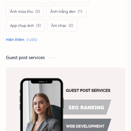
Ảnh mùa thu
Ảnh trắng đen
App chụp ảnh
Âm nhạc
Bà Rịa Vũng Tàu
Back-button focus
Bàn luận nhiếp ảnh
Bảng giá dịch vụ
Guest post services
Báo giá quay flycam
Bảo trì flycam
Bí quyết chụp ảnh
Bố cục nhiếp ảnh
Bố cục trung tâm
Bố trí đèn trường quay
Bối cảnh
Các loại ống kính
Các tông da khác nhau
Cách chỉnh máy ảnh