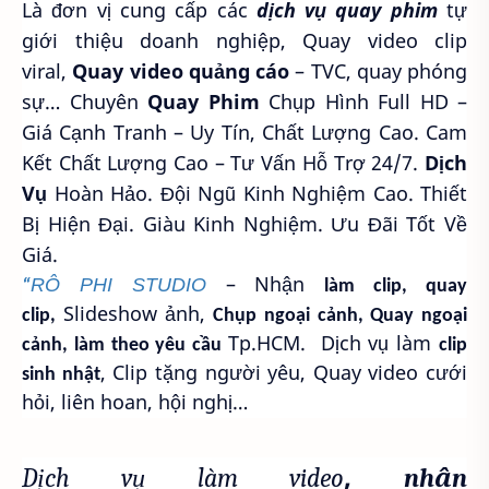
Là đơn vị cung cấp các
dịch vụ quay phim
tự
giới thiệu doanh nghiệp, Quay video clip
viral,
Quay video quảng cáo
– TVC, quay phóng
sự…
Chuyên
Quay Phim
Chụp Hình Full HD –
Giá Cạnh Tranh – Uy Tín, Chất Lượng Cao. Cam
Kết Chất Lượng Cao – Tư Vấn Hỗ Trợ 24/7.
Dịch
Vụ
Hoàn Hảo. Đội Ngũ Kinh Nghiệm Cao. Thiết
Bị Hiện Đại. Giàu Kinh Nghiệm. Ưu Đãi Tốt Về
Giá.
RÔ PHI STUDIO
– Nhận
“
làm clip, quay
Slideshow ảnh,
clip,
Chụp ngoại cảnh, Quay ngoại
Tp.HCM. Dịch vụ làm
cảnh, làm theo yêu cầu
clip
, Clip tặng người yêu, Quay video cưới
sinh nhật
hỏi, liên hoan, hội nghị…
,
Dịch vụ làm video
nhận