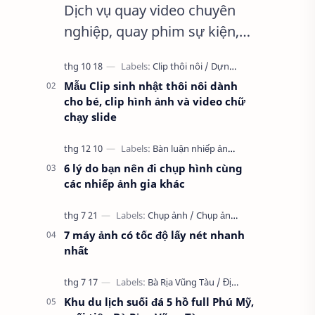
Dịch vụ quay video chuyên
nghiệp, quay phim sự kiện,
quay video clip, quay phim
HD, tất cả các dịch vụ về quay
Mẫu Clip sinh nhật thôi nôi dành
phim… HEYTv tự hào là đơn vị
cho bé, clip hình ảnh và video chữ
cung cấp …
chạy slide
6 lý do bạn nên đi chụp hình cùng
các nhiếp ảnh gia khác
7 máy ảnh có tốc độ lấy nét nhanh
nhất
Khu du lịch suối đá 5 hồ full Phú Mỹ,