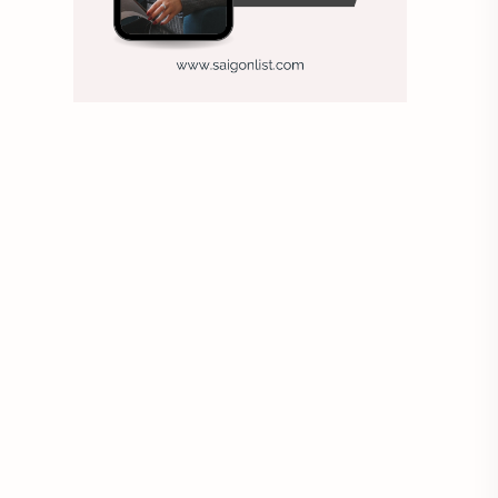
Bố cục nhiếp ảnh
Bố cục trung tâm
Bố trí đèn trường quay
Bối cảnh
Các loại ống kính
Các tông da khác nhau
Cách chỉnh máy ảnh
Cách chụp ảnh
Cách chụp ảnh cho người ấy
Cách chụp ảnh đẹp