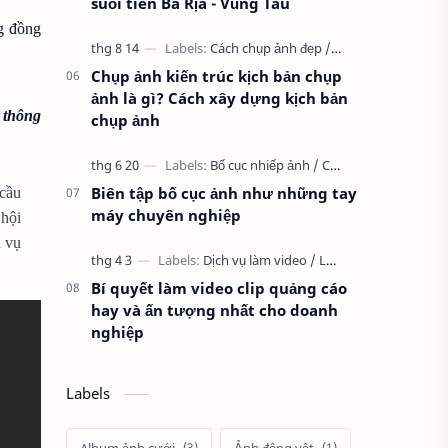
suối tiên Bà Rịa - Vũng Tàu
g đồng
Chụp ảnh kiến trúc kịch bản chụp
ảnh là gì? Cách xây dựng kịch bản
 thông
chụp ảnh
Biên tập bố cục ảnh như những tay
 cầu
máy chuyên nghiệp
 hội
h vụ
Bí quyết làm video clip quảng cáo
hay và ấn tượng nhất cho doanh
nghiệp
Labels