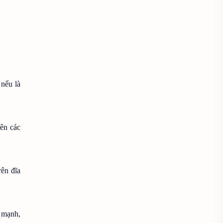
Cách chụp với góc máy thấp
Cách dùng máy quay phim
Cách kiểm tra máy ảnh
Cách quay phim
 nếu là
Cách sử dụng máy ảnh
Cách xem director's cut
rên các
Cảnh quay đẹp
rên đĩa
Chăm sóc máy ảnh
Chất lượng hình ảnh
 mạnh,