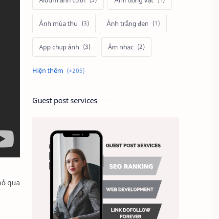
Album ảnh cưới
Ảnh động vật
Ảnh mùa thu
Ảnh trắng đen
App chụp ảnh
Âm nhạc
Bà Rịa Vũng Tàu
Back-button focus
Guest post services
Bàn luận nhiếp ảnh
Bảng giá dịch vụ
Báo giá quay flycam
bỏ qua
Bảo trì flycam
Bí quyết chụp ảnh