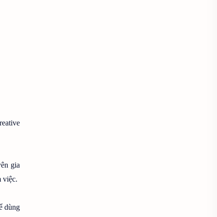
Chụp ảnh cưới
Chụp ảnh dưới nước
Chụp ảnh đen trắng
Chụp ảnh đẹp
Chụp ảnh food
Chụp ảnh gia đình
reative
Chụp ảnh giáng sinh
Chụp ảnh hoa
ên gia
Chụp ảnh kiến trúc
 việc.
Chụp ảnh Macro
ể dùng