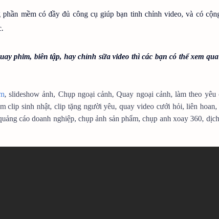
g phần mềm có đầy đủ công cụ giúp bạn tinh chỉnh video, và có cộn
c.
ay phim, biên tập, hay chỉnh sữa video thì các bạn có thể xem qua
im
, slideshow ảnh, Chụp ngoại cảnh, Quay ngoại cảnh, làm theo yêu
lip sinh nhật, clip tặng người yêu, quay video cưới hỏi, liên hoan,
 quảng cáo doanh nghiệp, chụp ảnh sản phẩm, chụp anh xoay 360, dịc