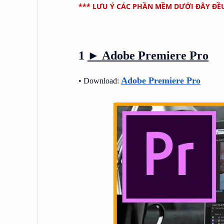
*** LƯU Ý CÁC PHẦN MỀM DƯỚI ĐÂY ĐỀ
1
► Adobe Premiere Pro
Adobe Premiere Pro
• Download: