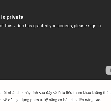
tốt nhất cho máy tính sau đây sẽ là tư liệu tham khảo không thể 
àm về đồ họa dựng phim từ kỹ năng cơ bản cho đến nâng cao.