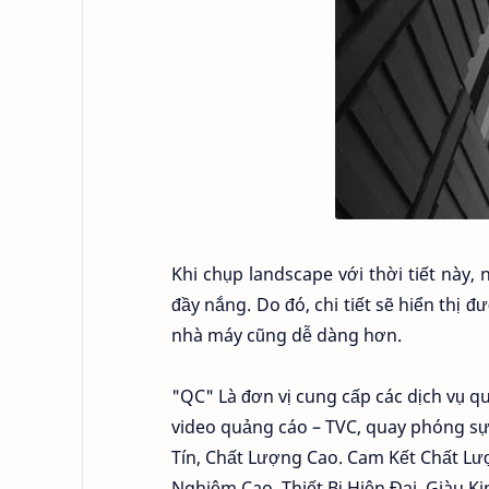
Khi chụp landscape với thời tiết này,
đầy nắng. Do đó, chi tiết sẽ hiển thị 
nhà máy cũng dễ dàng hơn.
"QC" Là đơn vị cung cấp các dịch vụ qu
video quảng cáo – TVC, quay phóng s
Tín, Chất Lượng Cao. Cam Kết Chất Lượ
Nghiệm Cao. Thiết Bị Hiện Đại. Giàu K