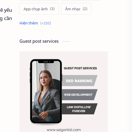
App chụp ảnh
Âm nhạc
sẽ yếu
g cần
Bà Rịa Vũng Tàu
Back-button focus
Guest post services
Bàn luận nhiếp ảnh
Bảng giá dịch vụ
Báo giá quay flycam
Bảo trì flycam
Bí quyết chụp ảnh
Bố cục nhiếp ảnh