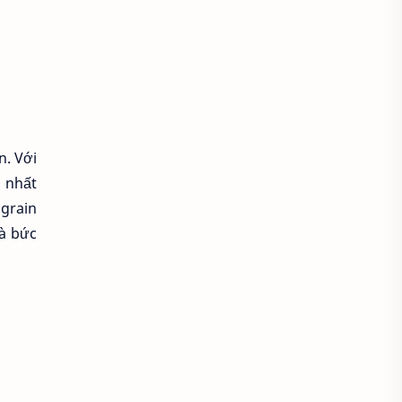
Cách kiểm tra máy ảnh
Cách quay phim
Cách sử dụng máy ảnh
n. Với
Cách xem director's cut
c nhất
 grain
Cảnh quay đẹp
và bức
Chăm sóc máy ảnh
Chất lượng hình ảnh
Chất lượng làm phim
Chế độ Manual