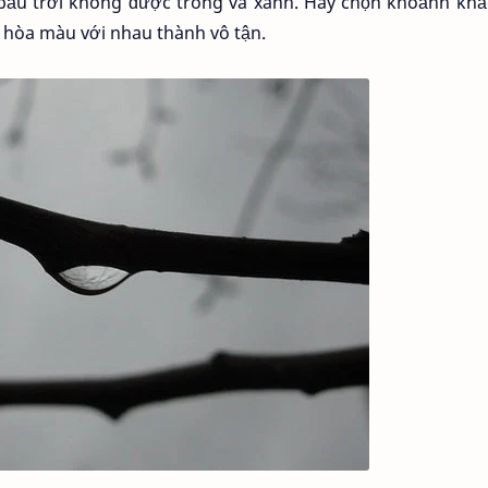
ầu trời không được trong và xanh. Hãy chọn khoảnh khắ
 hòa màu với nhau thành vô tận.