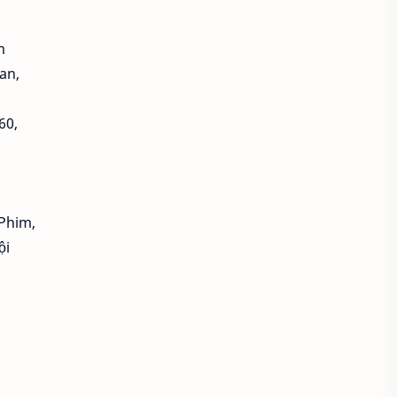
Chụp ảnh dưới nước
m
Chụp ảnh đen trắng
an,
Chụp ảnh đẹp
Chụp ảnh food
60,
Chụp ảnh gia đình
Chụp ảnh giáng sinh
 Phim,
Chụp ảnh hoa
ội
Chụp ảnh kiến trúc
Chụp ảnh Macro
Chụp ảnh món ăn
Chụp ảnh mưa
Chụp ảnh nam