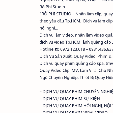
Rô Phi Studio
“RÔ PHI STUDIO – Nhận làm clip, quay 
theo yêu cầu Tp.HCM. Dịch vụ làm clip 
hội nghị…
Dịch vụ làm video, nhận làm video qu
dịch vụ video Tp.HCM, ảnh quảng cáo
Hotline ☎️: 0972.123.018 – 0931.436.63
Dịch Vụ Sản Xuất, Quay Video, Phim &
Dịch vụ quay phim quảng cáo spa, tmv
Quay Video Clip, MV, Làm Viral Cho N
Ngũ Chuyên Nghiệp. Thiết Bị Quay Hiệ
– DỊCH VỤ QUAY PHIM CHUYÊN NGHIỆ
– DỊCH VỤ QUAY PHIM SỰ KIỆN
– DỊCH VỤ QUAY PHIM HỘI NGHỊ, HỘI
– DỊCH VỤ QUAY PHIM VIRAL VIDEO