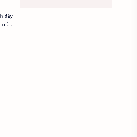
Bố cục trung tâm
nh đầy
Bố trí đèn trường quay
ít màu
Bối cảnh
Các loại ống kính
Các tông da khác nhau
Cách chỉnh máy ảnh
Cách chụp ảnh
Cách chụp ảnh cho người ấy
Cách chụp ảnh đẹp
Cách chụp với góc máy thấp
Cách dùng máy quay phim