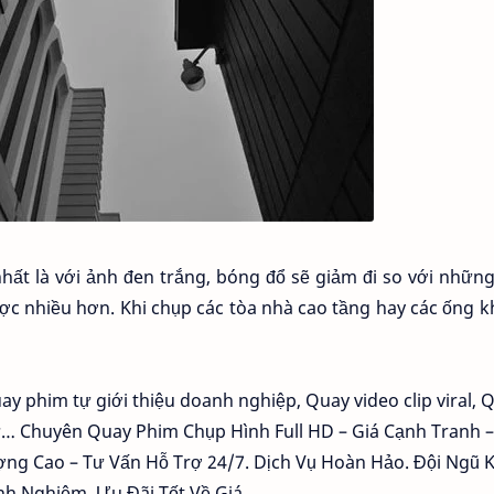
 nhất là với ảnh đen trắng, bóng đổ sẽ giảm đi so với nhữ
được nhiều hơn. Khi chụp các tòa nhà cao tầng hay các ống k
ay phim tự giới thiệu doanh nghiệp, Quay video clip viral, 
ự… Chuyên Quay Phim Chụp Hình Full HD – Giá Cạnh Tranh –
ng Cao – Tư Vấn Hỗ Trợ 24/7. Dịch Vụ Hoàn Hảo. Đội Ngũ 
inh Nghiệm. Ưu Đãi Tốt Về Giá.