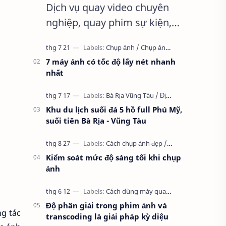
Dịch vụ quay video chuyên
nghiệp, quay phim sự kiện,
quay video clip, quay phim
HD, tất cả các dịch vụ về quay
7 máy ảnh có tốc độ lấy nét nhanh
phim… HEYTv tự hào là đơn vị
nhất
cung cấp …
Khu du lịch suối đá 5 hồ full Phú Mỹ,
suối tiên Bà Rịa - Vũng Tàu
Kiểm soát mức độ sáng tối khi chụp
ảnh
Độ phân giải trong phim ảnh và
ng tác
transcoding là giải pháp kỳ diệu