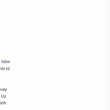
Chiếu sáng phim
Chọn máy ảnh
Chọn máy quay phim
Chụp ảnh
Chụp ảnh bằng Smartphone
ng hôm
Chụp ảnh biển
hói từ
Chụp ảnh bokeh
Quay
Chụp ảnh chân dung
 Uy
Chụp ảnh cưới
Kinh