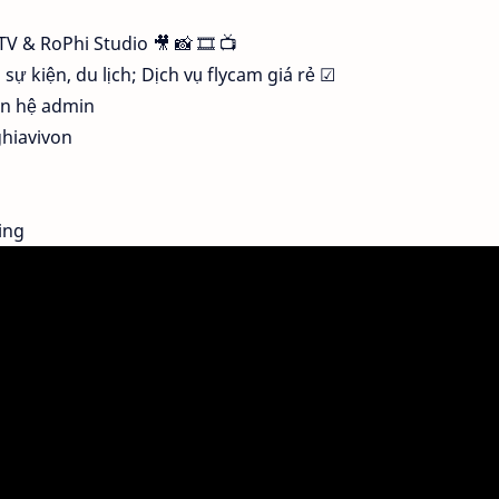
V & RoPhi Studio 🎥 📸 🎞 📺 

 kiện, du lịch; Dịch vụ flycam giá rẻ ☑ 

ên hệ admin 

ghiavivon
ing