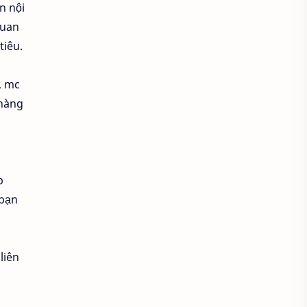
n nội
quan
Các tông da khác nhau
tiêu.
Cách chỉnh máy ảnh
, mc
Cách chụp ảnh
 hàng
Cách chụp ảnh cho người ấy
Cách chụp ảnh đẹp
p
Cách chụp với góc máy thấp
 bạn
Cách dùng máy quay phim
liên
Cách kiểm tra máy ảnh
Cách quay phim