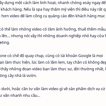
ây dựng một cách làm linh hoạt, nhanh chóng xoáy ngay đế
 khách hàng. Nếu là spa hay thẩm mỹ viện thì điều này rất 
t hơn video để làm công cụ quảng cáo đền khách hàng mục 
n có thể làm những video có tầm ảnh hưởng, thuê thêm mẫu
 lên... nhưng nói vậy thì những doanh nghiệp nhỏ hay cửa
eting.
one có chế độ quay chụp, cùng có tài khoản Google là mọi
n làm thực hiện, lúc làm có lắm lem, tay chân có không đẹ
 thấy những đoạn video bạn làm thực sự, đời thường nhất,
ing cây nhà lá vườn.
ưới, hoặc cần tư vấn làm video gì về sản phẩm dịch vụ cứ 
ư vấn nhanh nhu cầu...