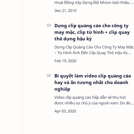
Hoạt Động Xây Dựng Đội Nhóm Giới thiệu v
video clip Viral Marketing vs Teamwork
Video clip “Viral Marketing vs Teamwork” là
một sản phẩm t…
Dựng clip quảng cáo cho công ty
may mặc, clip từ hình + clip quay
thô dựng hậu kỳ
Dựng Clip Quảng Cáo Cho Công Ty May Mặc
– Từ Hình Ảnh Đến Clip Quay Thô Hậu Kỳ
Chuyên NghiệpGiới thiệu về dịch vụ dựng
clip quảng cáo cho công ty may mặcTrong
thời đại truyền thông…
Bí quyết làm video clip quảng cáo
hay và ấn tượng nhất cho doanh
nghiệp
Video clip quảng cáo hấp dẫn sẽ thu hút
được nhiều sự chú ý của người xem. Do đó,
để làm clip quảng cáo đòi hỏi rất nhiều yếu
tố. Trong đó có ý tưởng và kịch bản là quan
trọng nhất…