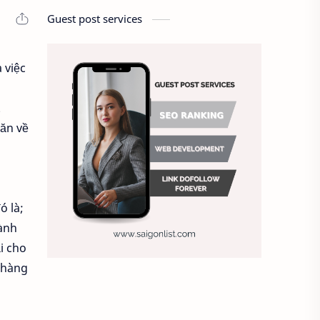
Back-button focus
Guest post services
Bàn luận nhiếp ảnh
 việc
Bảng giá dịch vụ
ì
.
Báo giá quay flycam
hăn về
Bảo trì flycam
Bí quyết chụp ảnh
ó là;
Bố cục nhiếp ảnh
dành
i cho
Bố cục trung tâm
 hàng
Bố trí đèn trường quay
Bối cảnh
Các loại ống kính