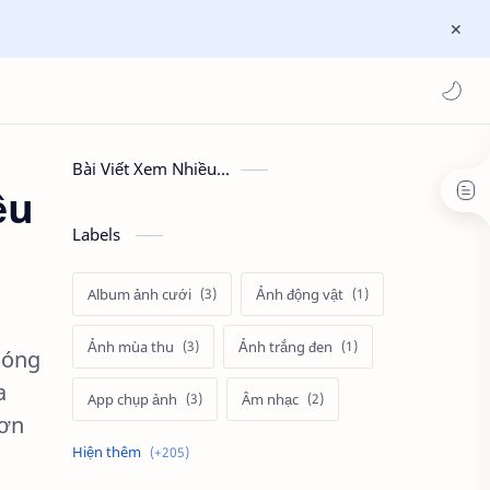
Bài Viết Xem Nhiều...
ệu
Labels
Album ảnh cưới
Ảnh động vật
Ảnh mùa thu
Ảnh trắng đen
hóng
a
App chụp ảnh
Âm nhạc
hơn
Bà Rịa Vũng Tàu