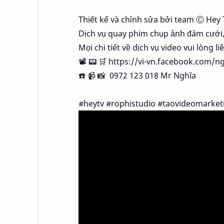
Thiết kế và chỉnh sửa bởi team Ⓒ Hey T
Dịch vụ quay phim chụp ảnh đám cưới, sự
Mọi chi tiết về dịch vụ video vui lòng li
📽 📟 🛒 
https://vi-vn.facebook.com/n
☎️ 📹 📸  0972 123 018 Mr Nghĩa 

#heytv
#rophistudio
#taovideomarket