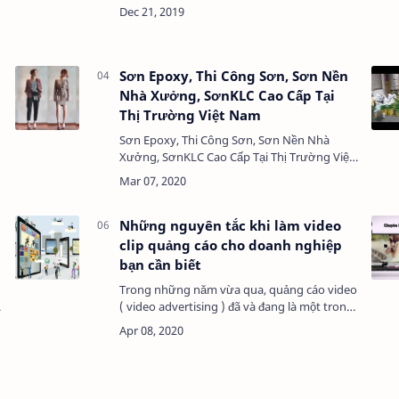
Khoảnh Khắc Trọn Đời Slide hình cưới là cách
ề
thể hiện câu chuyện tình yêu đầy cảm xúc
thông qu…
Sơn Epoxy, Thi Công Sơn, Sơn Nền
Nhà Xưởng, SơnKLC Cao Cấp Tại
Thị Trường Việt Nam
Sơn Epoxy, Thi Công Sơn, Sơn Nền Nhà
Xưởng, SơnKLC Cao Cấp Tại Thị Trường Việt
Nam; Sơn Epoxy KLC; Công ty sơn nước Kim
Loan https://sonklc.com; Sơn epoxy giá rẻ,
Thi công sơn Epox…
Những nguyên tắc khi làm video
clip quảng cáo cho doanh nghiệp
bạn cần biết
Trong những năm vừa qua, quảng cáo video
( video advertising ) đã và đang là một trong
những xu hướng bùng nổ của ngành quảng
cáo số nói chung. Nhiều thống kê và nghiên
cứu đã chứn…